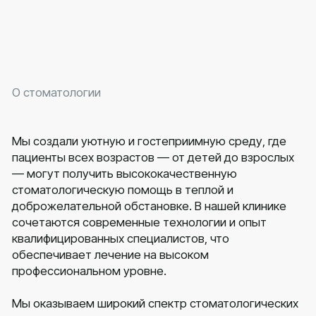
обеспечивает лечение на высоком
профессиональном уровне.
Мы оказываем широкий спектр стоматологических
услуг — от терапии кариеса до комплексных
хирургических процедур, включая имплантацию,
протезирование, профессиональное отбеливание и
эстетическую реставрацию зубов.
В нашей клинике установлено современное
диагностическое оборудование — КТ и рентген,
что позволяет получать высокоточные и
безопасные снимки прямо на месте, экономит
время пациента, ускоряет постановку диагноза и
даёт врачу максимально полную информацию для
тщательного планирования лечения, включая
имплантацию, протезирование и сложные
хирургические вмешательства.
ООО «Сивак Дент» лицензия
№ Л0-05-01-002422
Выдана 18.12.2020 г.