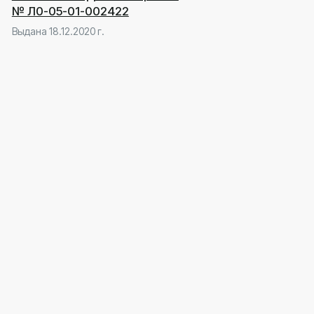
Лечение под наркозом
без боли и страха
Консультация