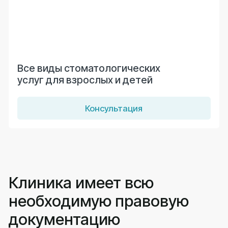
работы. Мы уделяем особое внимание
непрерывному профессиональному развитию
команды: регулярное обучение и сертификация
позволяют врачам всегда быть в курсе
современных медицинских достижений. Это
гарантирует, что каждый пациент получает помощь
на высочайшем уровне.
Врачи
Открыть
Стоимость услуг
Открыть
О клинике
Открыть
ООО «Дента Плюс»
Лицензия № Л041-01125-54/00361874 от
30.08.2012