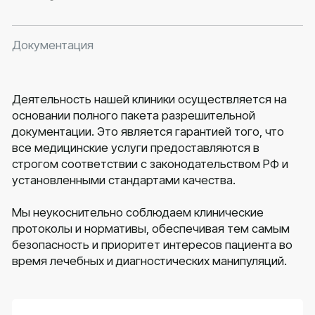
Телефон
Режим работы
+7 (928) 877-03-03
ПН-ВС, 9:00 - 00:00
Адрес
Почта
г. Махачкала, ул.
sivakdent@bk.ru
Газопроводная
улица, 3в
Информация
Обращаем ваше внимание, что цены на сайте
могут отличаться от цен в Клинике и не
являются публичной офертой согласно ст. 437
(2) ГК РФ. Для получения подробной
информации о наличии и стоимости указанных
услуг, пожалуйста, обращайтесь к
администраторам с помощью формы связи
или по телефонам.
Записаться на прием