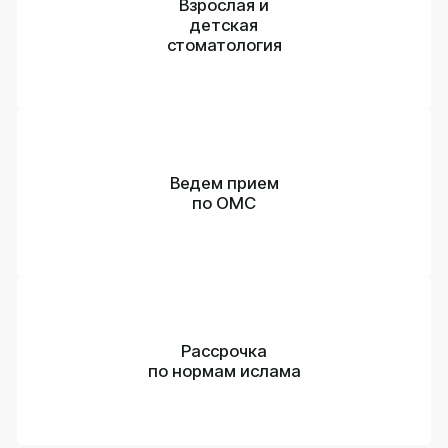
Ведем прием
по ОМС
Рассрочка
Фотогаллерея
по нормам ислама
О стоматологии
Мы создали уютную и гостеприимную среду, где
пациенты всех возрастов — от детей до взрослых
— могут получить высококачественную
стоматологическую помощь в теплой и
доброжелательной обстановке. В нашей клинике
сочетаются современные технологии и опыт
квалифицированных специалистов, что