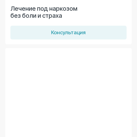
документации. Это является гарантией того, что
все медицинские услуги предоставляются в
строгом соответствии с законодательством РФ и
установленными стандартами качества.
Мы неукоснительно соблюдаем клинические
протоколы и нормативы, обеспечивая тем самым
безопасность и приоритет интересов пациента во
время лечебных и диагностических манипуляций.
Сизых Юлия Сергеевна
Главный врач, врач-стоматолог-терапевт
Лицензия № Л0-05-01-002422
Выдана 18.12.2020 г.
Врачи клиники
Открыть лицензию
Врачи
В нашей клинике практикуют специалисты высокой
квалификации, обладающие солидным опытом