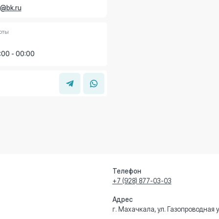
:00
Телефон
Ре
+7 (928) 877-03-03
ПН-
Адрес
По
г. Махачкала, ул. Газопроводная улица, 3в
siv
Информация
Обращаем ваше внимание, что цены на сайте могут
являются публичной офертой согласно ст. 437 (2)
информации о наличии и стоимости указанных ус