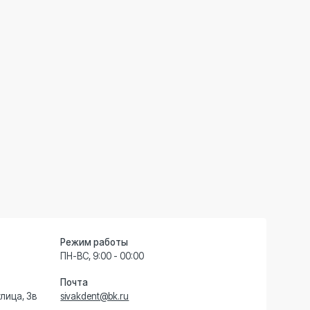
жим работы
ВС, 9:00 - 00:00
чта
akdent@bk.ru
 отличаться от цен в Клинике и не
 ГК РФ. Для получения подробной
луг, пожалуйста, обращайтесь к