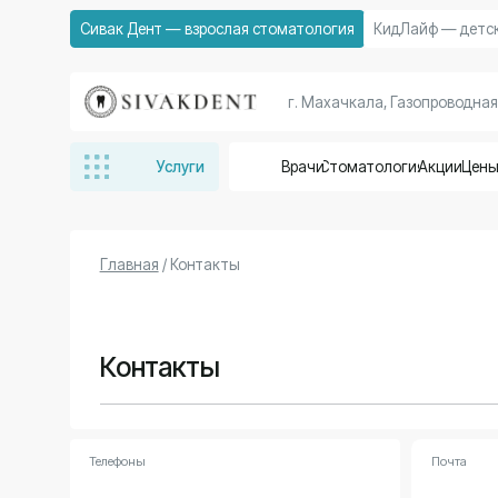
Сивак Дент — взрослая стоматология
КидЛайф — детская стом
г. Махачкала, Газопроводная улица, 
Услуги
Врачи
Стоматология
Акции
Цены
Отзывы
Главная
/ Контакты
Контакты
Телефоны
Почта
+7 (928) 877-03-03
sivakdent@bk.ru