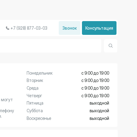
Звонок
Консультация
77-03-03
недельник
с 9:00 до 19:00
орник
с 9:00 до 19:00
еда
с 9:00 до 19:00
тверг
с 9:00 до 19:00
тница
выходной
ббота
выходной
скресенье
выходной
университет (ДГМУ).