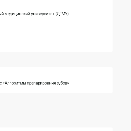
епарироания зубов»
жим работы
ВС, 9:00 - 00:00
чта
akdent@bk.ru