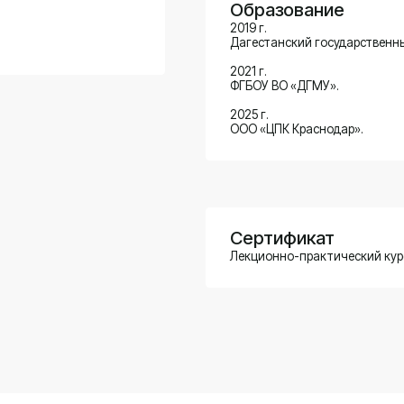
2021 г.
ФГБОУ ВО «ДГМУ».
2025 г.
ООО «ЦПК Краснодар».
Сертификат
Лекционно-практический курс «Алгоритмы пр
Телефон
Ре
+7 (928) 877-03-03
ПН-
Адрес
По
г. Махачкала, ул. Газопроводная улица, 3в
siv