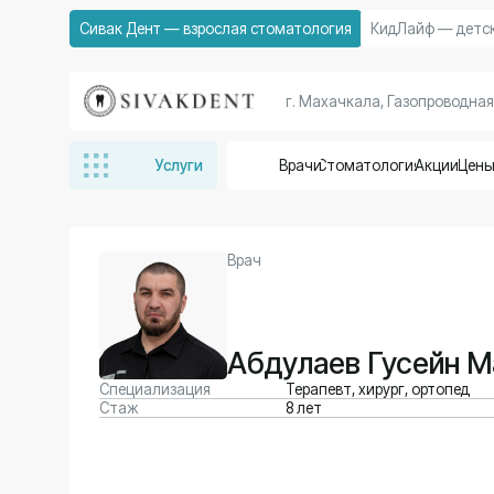
Сивак Дент — взрослая стоматология
КидЛайф — детская стом
г. Махачкала, Газопроводная улица, 
Услуги
Врачи
Стоматология
Акции
Цены
Отзывы
Врач
Абдулаев Гусейн Маго
Специализация
Терапевт, хирург, ортопед
Стаж
8 лет
Записаться на прием