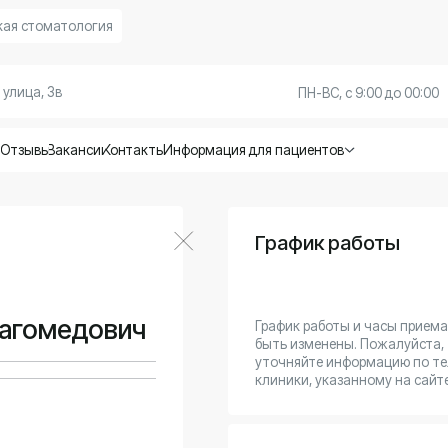
атология
3в
+7 (928) 8
ПН-ВС, с 9:00 до 00:00
Вакансии
Контакты
Информация для пациентов
График работы
По
Вт
Ср
Че
медович
График работы и часы приема могут
Пя
быть изменены. Пожалуйста,
Су
уточняйте информацию по телефону
клиники, указанному на сайте.
Во
Образование
2019 г.
Дагестанский государственный медицинский 